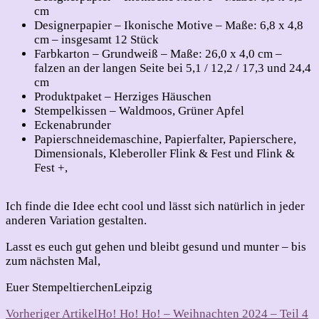
cm
Designerpapier – Ikonische Motive – Maße: 6,8 x 4,8
cm – insgesamt 12 Stück
Farbkarton – Grundweiß – Maße: 26,0 x 4,0 cm –
falzen an der langen Seite bei 5,1 / 12,2 / 17,3 und 24,4
cm
Produktpaket – Herziges Häuschen
Stempelkissen – Waldmoos, Grüner Apfel
Eckenabrunder
Papierschneidemaschine, Papierfalter, Papierschere,
Dimensionals, Kleberoller Flink & Fest und Flink &
Fest +,
Ich finde die Idee echt cool und lässt sich natürlich in jeder
anderen Variation gestalten.
Lasst es euch gut gehen und bleibt gesund und munter – bis
zum nächsten Mal,
Euer StempeltierchenLeipzig
Beitragsnavigation
Vorheriger Artikel
Ho! Ho! Ho! – Weihnachten 2024 – Teil 4