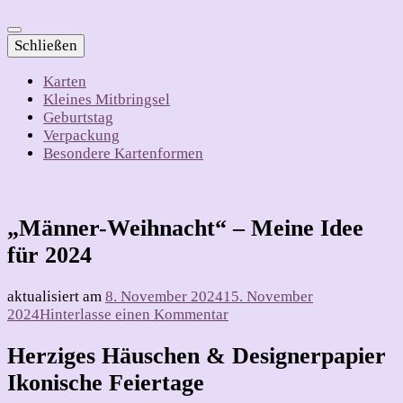
Schließen
Karten
Kleines Mitbringsel
Geburtstag
Verpackung
Besondere Kartenformen
„Männer-Weihnacht“ – Meine Idee
für 2024
aktualisiert am
8. November 2024
15. November
zu
2024
Hinterlasse einen Kommentar
„Männer-
Weihnacht“
Herziges Häuschen & Designerpapier
–
Ikonische Feiertage
Meine