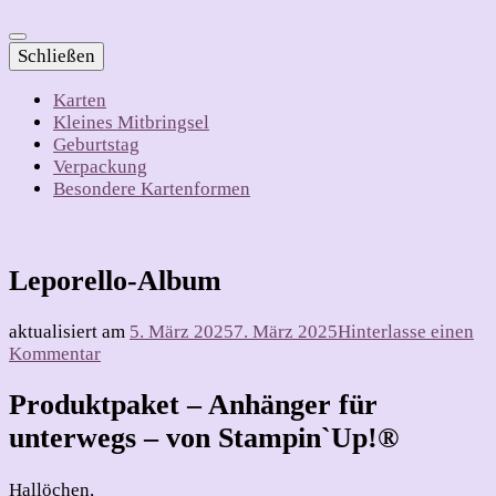
Schließen
Karten
Kleines Mitbringsel
Geburtstag
Verpackung
Besondere Kartenformen
Leporello-Album
aktualisiert am
5. März 2025
7. März 2025
Hinterlasse einen
zu
Kommentar
Leporello-
Album
Produktpaket – Anhänger für
unterwegs – von Stampin`Up!®
Hallöchen,