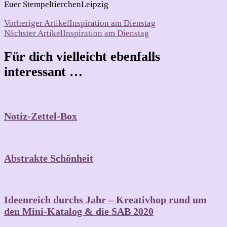
Euer StempeltierchenLeipzig
Beitragsnavigation
Vorheriger Artikel
Inspiration am Dienstag
Nächster Artikel
Inspiration am Dienstag
Für dich vielleicht ebenfalls
interessant …
Notiz-Zettel-Box
Abstrakte Schönheit
Ideenreich durchs Jahr – Kreativhop rund um
den Mini-Katalog & die SAB 2020