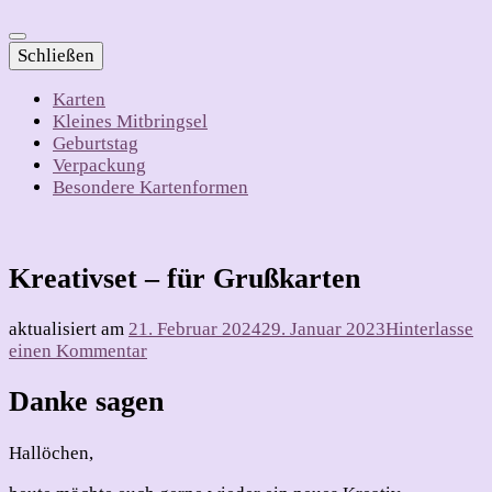
Schließen
Karten
Kleines Mitbringsel
Geburtstag
Verpackung
Besondere Kartenformen
Kreativset – für Grußkarten
aktualisiert am
21. Februar 2024
29. Januar 2023
Hinterlasse
zu
einen Kommentar
Kreativset
–
Danke sagen
für
Grußkarten
Hallöchen,