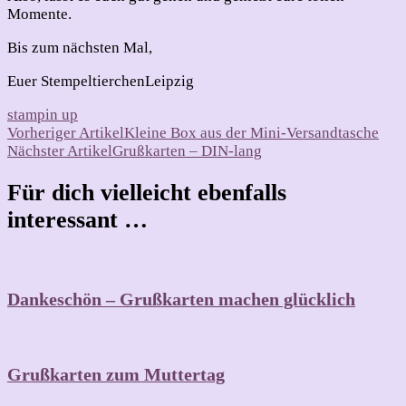
Momente.
Bis zum nächsten Mal,
Euer StempeltierchenLeipzig
stampin up
Beitragsnavigation
Vorheriger Artikel
Kleine Box aus der Mini-Versandtasche
Nächster Artikel
Grußkarten – DIN-lang
Für dich vielleicht ebenfalls
interessant …
Dankeschön – Grußkarten machen glücklich
Grußkarten zum Muttertag