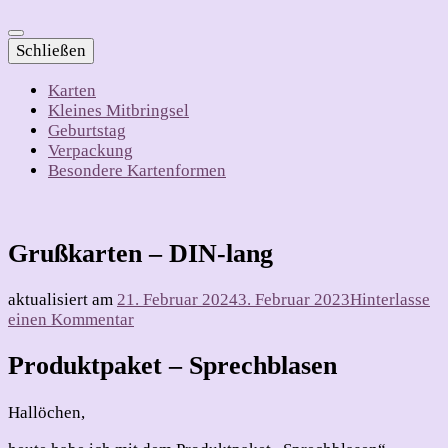
Schließen
Karten
Kleines Mitbringsel
Geburtstag
Verpackung
Besondere Kartenformen
Grußkarten – DIN-lang
aktualisiert am
21. Februar 2024
3. Februar 2023
Hinterlasse
zu
einen Kommentar
Grußkarten
–
Produktpaket – Sprechblasen
DIN-
lang
Hallöchen,