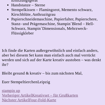
Erhitzungsgerät
Handstanze – Sterne
Stempelkissen – Flamingorot, Memento schwarz,
Kirschblüte, Anthrazitgrau
Papierschneidemaschine, Papierfalter, Papierschere,
Stanz- und Prägemaschine, Stampin`Blend – Hell-
Schwarz, Stampin`Dimensionals, Mehrzweck-
Flüssigkleber
Ich finde die Karten außergewöhnlich und einfach anders,
aber bei diesem Set kann man einfach auch mal verrückt
werden und sich auf der Karte kreativ austoben – was denkt
ihr?
Bleibt gesund & kreativ – bis zum nächsten Mal,
Euer StempeltierchenLeipzig
stampin up
Beitragsnavigation
Vorheriger Artikel
Kreativset – für Grußkarten
Nächster Artikel
Four-Fold-Karte