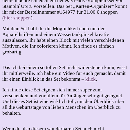
heute möchte ich euch ein neues Kreativ-Komplett-Set von
Stampin`Up!® vorstellen. Das Set „Karten-Organizer“ könnt
ihr mit der Bestellnummer #164977 für 31,00 € shoppen
(
hier shoppen
).
Mit dem Set habt ihr die Möglichkeit euch mit den
Aquarellstiften und einem Wassertankpinsel kreativ
auszulassen. Ihr habt einen Block mit vielen verschiedenen
Motiven, die Ihr colorieren könnt. Ich finde es einfach
großartig.
Das ich bei einem so tollen Set nicht widerstehen kann, wisst
ihr mittlerweile. Ich habe ein Video für euch gemacht, damit
ihr einen Einblick in das Set bekommt –
klick
.
Ich finde diese Set eignen sich immer super zum
verschenken und vor allem für Anfänger sehr gut geeignet.
Und dieses Set ist eine wirklich toll, um den Überblick über
all die Geburtstage von lieben Menschen im Überblick zu
behalten.
Wenn du also diesem wunderbaren Set auch nicht