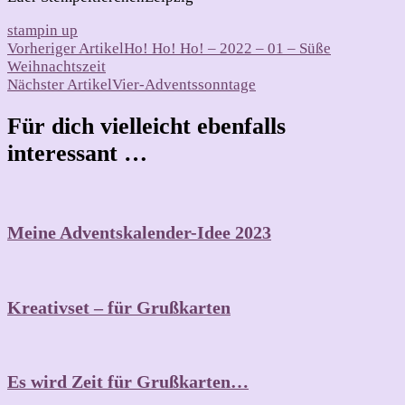
stampin up
Beitragsnavigation
Vorheriger Artikel
Ho! Ho! Ho! – 2022 – 01 – Süße
Weihnachtszeit
Nächster Artikel
Vier-Adventssonntage
Für dich vielleicht ebenfalls
interessant …
Meine Adventskalender-Idee 2023
Kreativset – für Grußkarten
Es wird Zeit für Grußkarten…