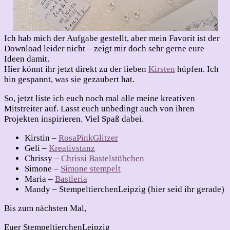
Ich hab mich der Aufgabe gestellt, aber mein Favorit ist der
Download leider nicht – zeigt mir doch sehr gerne eure
Ideen damit.
Hier könnt ihr jetzt direkt zu der lieben
Kirsten
hüpfen. Ich
bin gespannt, was sie gezaubert hat.
So, jetzt liste ich euch noch mal alle meine kreativen
Mitstreiter auf. Lasst euch unbedingt auch von ihren
Projekten inspirieren. Viel Spaß dabei.
Kirstin –
RosaPinkGlitzer
Geli –
Kreativstanz
Chrissy –
Chrissi Bastelstübchen
Simone –
Simone stempelt
Maria –
Bastleria
Mandy – StempeltierchenLeipzig (hier seid ihr gerade)
Bis zum nächsten Mal,
Euer StempeltierchenLeipzig