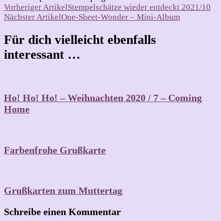
Beitragsnavigation
Vorheriger Artikel
Stempelschätze wieder entdeckt 2021/10
Nächster Artikel
One-Sheet-Wonder – Mini-Album
Für dich vielleicht ebenfalls
interessant …
Ho! Ho! Ho! – Weihnachten 2020 / 7 – Coming
Home
Farbenfrohe Grußkarte
Grußkarten zum Muttertag
Schreibe einen Kommentar