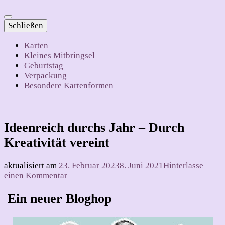
Schließen
Karten
Kleines Mitbringsel
Geburtstag
Verpackung
Besondere Kartenformen
Ideenreich durchs Jahr – Durch
Kreativität vereint
aktualisiert am
23. Februar 2023
8. Juni 2021
Hinterlasse
zu
einen Kommentar
Ideenreich
durchs
Ein neuer Bloghop
Jahr
–