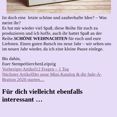
Ist doch eine letzte schöne und zauberhafte Idee? – Was
meint ihr?
Es hat mir wieder viel Spaß, diese Reihe für euch zu
produzieren und ich hoffe, auch ihr hattet Spaß an der
Reihe.
SCHÖNE WEIHNACHTEN
für euch und eure
Liebsten. Einen guten Rutsch ins neue Jahr – wir sehen uns
im neuen Jahr wieder, da ich eine kleine Pause einlege.
Bis dahin,
Euer StempeltierchenLeipzig
Beitragsnavigation
Vorheriger Artikel
12 Fragen – 1 Tag
Nächster Artikel
Der neue Mini-Katalog & die Sale-A-
Bration 2020 starten…
Für dich vielleicht ebenfalls
interessant …