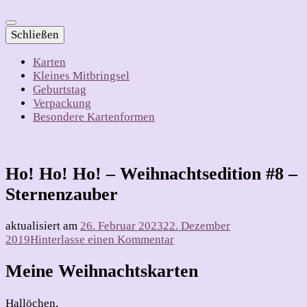
Schließen
Karten
Kleines Mitbringsel
Geburtstag
Verpackung
Besondere Kartenformen
Ho! Ho! Ho! – Weihnachtsedition #8 –
Sternenzauber
aktualisiert am
26. Februar 2023
22. Dezember
zu
2019
Hinterlasse einen Kommentar
Ho!
Ho!
Meine Weihnachtskarten
Ho!
–
Hallöchen,