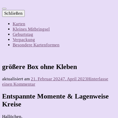
Schließen
Karten
Kleines Mitbringsel
Geburtstag
Verpackung
Besondere Kartenformen
größere Box ohne Kleben
aktualisiert am
21. Februar 2024
7. April 2023
Hinterlasse
zu
einen Kommentar
größere
Box
Entspannte Momente & Lagenweise
ohne
Kreise
Kleben
Hallöchen,