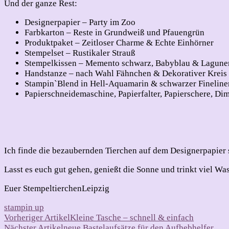
Und der ganze Rest:
Designerpapier – Party im Zoo
Farbkarton – Reste in Grundweiß und Pfauengrün
Produktpaket – Zeitloser Charme & Echte Einhörner
Stempelset – Rustikaler Strauß
Stempelkissen – Memento schwarz, Babyblau & Lagune
Handstanze – nach Wahl Fähnchen & Dekorativer Kreis
Stampin`Blend in Hell-Aquamarin & schwarzer Fineline
Papierschneidemaschine, Papierfalter, Papierschere, Di
Ich finde die bezaubernden Tierchen auf dem Designerpapier so
Lasst es euch gut gehen, genießt die Sonne und trinkt viel Wa
Euer StempeltierchenLeipzig
stampin up
Beitragsnavigation
Vorheriger Artikel
Kleine Tasche – schnell & einfach
Nächster Artikel
neue Bastelaufsätze für den Aufhebhelfer