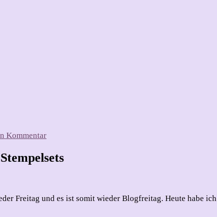
zu
nen Kommentar
Kleine
Geburtstagsbox
 Stempelsets
mit
Karte
ieder Freitag und es ist somit wieder Blogfreitag. Heute habe i