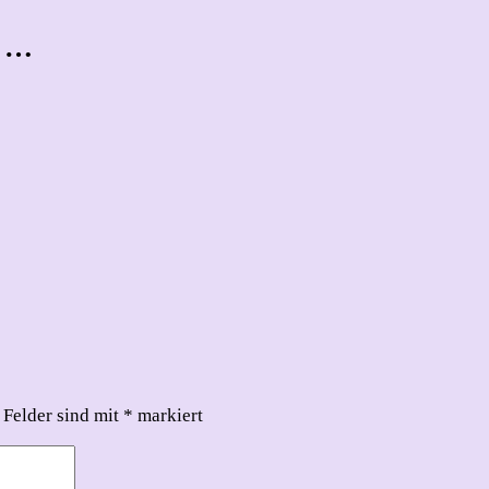
t …
 Felder sind mit
*
markiert