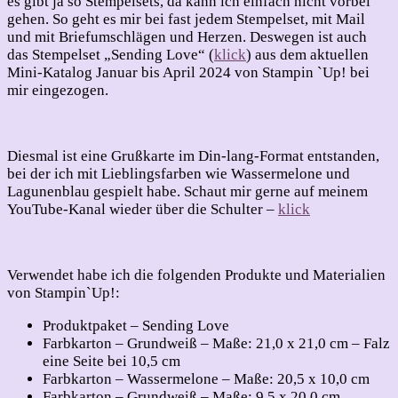
es gibt ja so Stempelsets, da kann ich einfach nicht vorbei
gehen. So geht es mir bei fast jedem Stempelset, mit Mail
und mit Briefumschlägen und Herzen. Deswegen ist auch
das Stempelset „Sending Love“ (
klick
) aus dem aktuellen
Mini-Katalog Januar bis April 2024 von Stampin `Up! bei
mir eingezogen.
Diesmal ist eine Grußkarte im Din-lang-Format entstanden,
bei der ich mit Lieblingsfarben wie Wassermelone und
Lagunenblau gespielt habe. Schaut mir gerne auf meinem
YouTube-Kanal wieder über die Schulter –
klick
Verwendet habe ich die folgenden Produkte und Materialien
von Stampin`Up!:
Produktpaket – Sending Love
Farbkarton – Grundweiß – Maße: 21,0 x 21,0 cm – Falz
eine Seite bei 10,5 cm
Farbkarton – Wassermelone – Maße: 20,5 x 10,0 cm
Farbkarton – Grundweiß – Maße: 9,5 x 20,0 cm