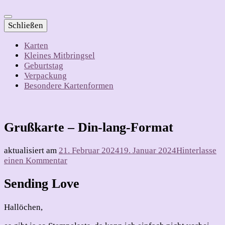
Schließen
Karten
Kleines Mitbringsel
Geburtstag
Verpackung
Besondere Kartenformen
Grußkarte – Din-lang-Format
aktualisiert am
21. Februar 2024
19. Januar 2024
Hinterlasse
zu
einen Kommentar
Grußkarte
–
Sending Love
Din-
lang-
Hallöchen,
Format