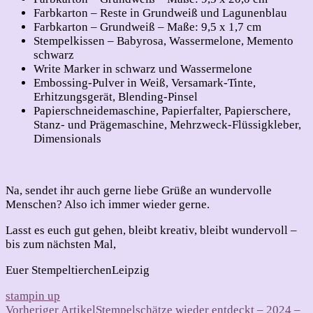
Farbkarton – Reste in Grundweiß und Lagunenblau
Farbkarton – Grundweiß – Maße: 9,5 x 1,7 cm
Stempelkissen – Babyrosa, Wassermelone, Memento
schwarz
Write Marker in schwarz und Wassermelone
Embossing-Pulver in Weiß, Versamark-Tinte,
Erhitzungsgerät, Blending-Pinsel
Papierschneidemaschine, Papierfalter, Papierschere,
Stanz- und Prägemaschine, Mehrzweck-Flüssigkleber,
Dimensionals
Na, sendet ihr auch gerne liebe Grüße an wundervolle
Menschen? Also ich immer wieder gerne.
Lasst es euch gut gehen, bleibt kreativ, bleibt wundervoll –
bis zum nächsten Mal,
Euer StempeltierchenLeipzig
stampin up
Beitragsnavigation
Vorheriger Artikel
Stempelschätze wieder entdeckt – 2024 –