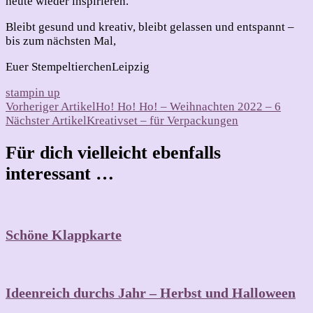
heute wieder inspirieren.
Bleibt gesund und kreativ, bleibt gelassen und entspannt –
bis zum nächsten Mal,
Euer StempeltierchenLeipzig
stampin up
Beitragsnavigation
Vorheriger Artikel
Ho! Ho! Ho! – Weihnachten 2022 – 6
Nächster Artikel
Kreativset – für Verpackungen
Für dich vielleicht ebenfalls
interessant …
Schöne Klappkarte
Ideenreich durchs Jahr – Herbst und Halloween