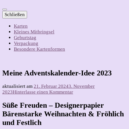
Schließen
Karten
Kleines Mitbringsel
Geburtstag
Verpackung
Besondere Kartenformen
Meine Adventskalender-Idee 2023
aktualisiert am
21. Februar 2024
3. November
zu
2023
Hinterlasse einen Kommentar
Meine
Adventskalender-
Süße Freuden – Designerpapier
Idee
Bärenstarke Weihnachten & Fröhlich
2023
und Festlich