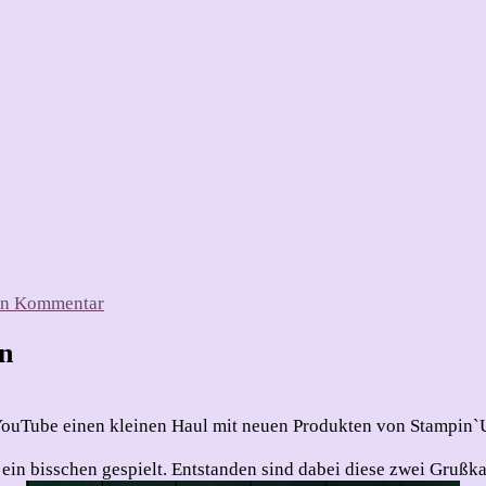
zu
nen Kommentar
Kunst
mit
n
Herz
–
herzliche
 YouTube einen kleinen Haul mit neuen Produkten von Stampin`U
Kunst
 ein bisschen gespielt. Entstanden sind dabei diese zwei Grußka