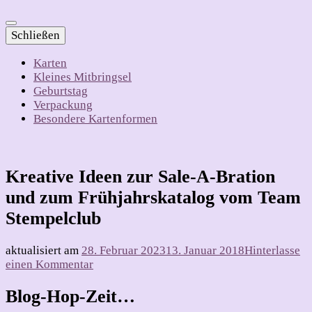
Schließen
Karten
Kleines Mitbringsel
Geburtstag
Verpackung
Besondere Kartenformen
Kreative Ideen zur Sale-A-Bration
und zum Frühjahrskatalog vom Team
Stempelclub
aktualisiert am
28. Februar 2023
13. Januar 2018
Hinterlasse
zu
einen Kommentar
Kreative
Ideen
Blog-Hop-Zeit…
zur