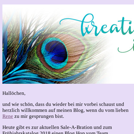
Sale-
A-
Bration
und
zum
Frühjahrskatalog
vom
Team
Stempelclub
Hallöchen,
und wie schön, dass du wieder bei mir vorbei schaust und
herzlich willkommen auf meinen Blog, wenn du vom lieben
Rene
zu mir gesprungen bist.
Heute gibt es zur aktuellen Sale-A-Bration und zum
Frühjahrskatalog 2018 einen Blog Hop vom Team