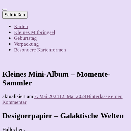
Schließen
Karten
Kleines Mitbringsel
Geburtstag
Verpackung
Besondere Kartenformen
Kleines Mini-Album – Momente-
Sammler
aktualisiert am
7. Mai 2024
12. Mai 2024
Hinterlasse einen
zu
Kommentar
Kleines
Mini-
Designerpapier – Galaktische Welten
Album
–
Hallöchen,