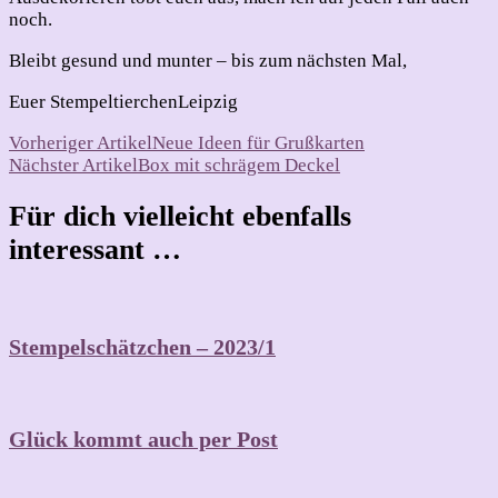
noch.
Bleibt gesund und munter – bis zum nächsten Mal,
Euer StempeltierchenLeipzig
Beitragsnavigation
Vorheriger Artikel
Neue Ideen für Grußkarten
Nächster Artikel
Box mit schrägem Deckel
Für dich vielleicht ebenfalls
interessant …
Stempelschätzchen – 2023/1
Glück kommt auch per Post