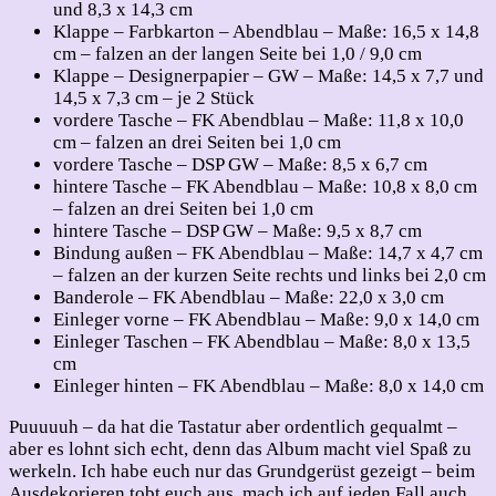
und 8,3 x 14,3 cm
Klappe – Farbkarton – Abendblau – Maße: 16,5 x 14,8
cm – falzen an der langen Seite bei 1,0 / 9,0 cm
Klappe – Designerpapier – GW – Maße: 14,5 x 7,7 und
14,5 x 7,3 cm – je 2 Stück
vordere Tasche – FK Abendblau – Maße: 11,8 x 10,0
cm – falzen an drei Seiten bei 1,0 cm
vordere Tasche – DSP GW – Maße: 8,5 x 6,7 cm
hintere Tasche – FK Abendblau – Maße: 10,8 x 8,0 cm
– falzen an drei Seiten bei 1,0 cm
hintere Tasche – DSP GW – Maße: 9,5 x 8,7 cm
Bindung außen – FK Abendblau – Maße: 14,7 x 4,7 cm
– falzen an der kurzen Seite rechts und links bei 2,0 cm
Banderole – FK Abendblau – Maße: 22,0 x 3,0 cm
Einleger vorne – FK Abendblau – Maße: 9,0 x 14,0 cm
Einleger Taschen – FK Abendblau – Maße: 8,0 x 13,5
cm
Einleger hinten – FK Abendblau – Maße: 8,0 x 14,0 cm
Puuuuuh – da hat die Tastatur aber ordentlich gequalmt –
aber es lohnt sich echt, denn das Album macht viel Spaß zu
werkeln. Ich habe euch nur das Grundgerüst gezeigt – beim
Ausdekorieren tobt euch aus, mach ich auf jeden Fall auch