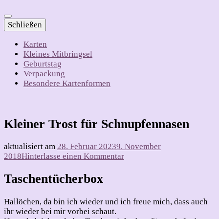
Schließen
Karten
Kleines Mitbringsel
Geburtstag
Verpackung
Besondere Kartenformen
Kleiner Trost für Schnupfennasen
aktualisiert am
28. Februar 2023
9. November
zu
2018
Hinterlasse einen Kommentar
Kleiner
Trost
Taschentücherbox
für
Schnupfennasen
Hallöchen, da bin ich wieder und ich freue mich, dass auch
ihr wieder bei mir vorbei schaut.