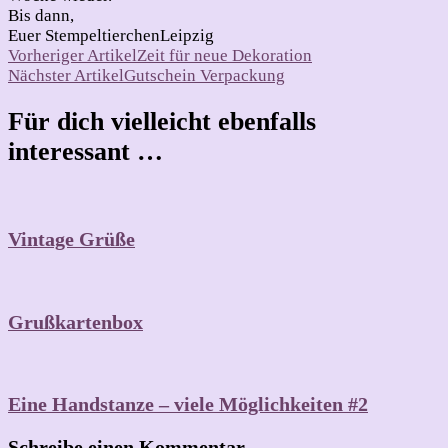
Bis dann,
Euer StempeltierchenLeipzig
Beitragsnavigation
Vorheriger Artikel
Zeit für neue Dekoration
Nächster Artikel
Gutschein Verpackung
Für dich vielleicht ebenfalls
interessant …
Vintage Grüße
Grußkartenbox
Eine Handstanze – viele Möglichkeiten #2
Schreibe einen Kommentar