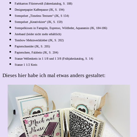
Farbkarton Flüsterweiß (Jahreskatalog, S. 188)
Designerpapier Kaffeepause (JK, S. 194)
Stempelset „Timeless Textures“ (JK, S 154)
Stempelset „Kreativkiste“ (JK, S. 159)
Stempelkissen in Farngrün, Espresso, Wildleder, Aquaramin (JK, 184-186)
Juteband (leider nicht mehr erhältlich)
Tombow Mehrzweckkleber (JK, S. 202)
Papierschneider (JK, S. 205)
Papierschere, Falzbein (JK, S. 204)
Stanze Wellenkreis in 1 1/8 und 1 3/8 (Frühjahrskatalog, S. 14)
Stanze 1 1/2 Kreis
Dieses hier habe ich mal etwas anders gestaltet: