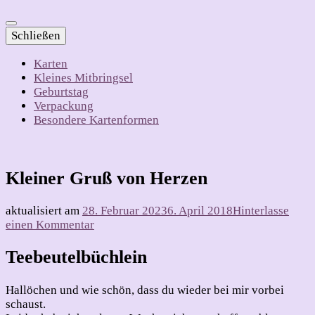
Schließen
Karten
Kleines Mitbringsel
Geburtstag
Verpackung
Besondere Kartenformen
Kleiner Gruß von Herzen
aktualisiert am
28. Februar 2023
6. April 2018
Hinterlasse
zu
einen Kommentar
Kleiner
Gruß
Teebeutelbüchlein
von
Herzen
Hallöchen und wie schön, dass du wieder bei mir vorbei
schaust.