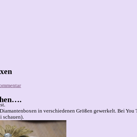
oxen
zu
Kommentar
kleine
Verpackungsidee
ehen….
–
st.
Diamantenboxen
i Diamantenboxen in verschiedenen Größen gewerkelt. Bei You 
i schauen).