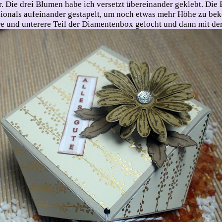
r. Die drei Blumen habe ich versetzt übereinander geklebt. Die
ensionals aufeinander gestapelt, um noch etwas mehr Höhe zu b
e und unterere Teil der Diamentenbox gelocht und dann mit der 