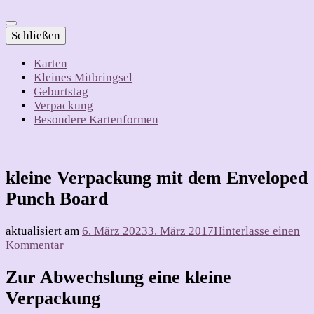
Schließen
Karten
Kleines Mitbringsel
Geburtstag
Verpackung
Besondere Kartenformen
kleine Verpackung mit dem Enveloped
Punch Board
aktualisiert am
6. März 2023
3. März 2017
Hinterlasse einen
zu
Kommentar
kleine
Verpackung
Zur Abwechslung eine kleine
mit
Verpackung
dem