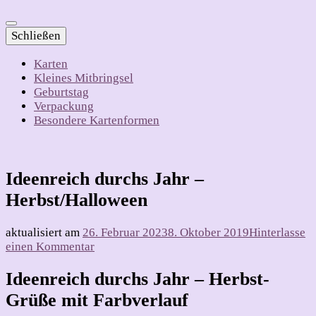
Schließen
Karten
Kleines Mitbringsel
Geburtstag
Verpackung
Besondere Kartenformen
Ideenreich durchs Jahr –
Herbst/Halloween
aktualisiert am
26. Februar 2023
8. Oktober 2019
Hinterlasse
zu
einen Kommentar
Ideenreich
durchs
Ideenreich durchs Jahr – Herbst-
Jahr
Grüße mit Farbverlauf
–