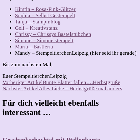
Kirstin – Rosa-Pink-Glitzer
Sophia – Selbst Gestempelt
Tanja – Stampinblog
Geli – Kreativstanz
Chrissy – Chrissys Bastelstübchen
Simone – Simone stempelt
Maria – Bastleria
Mandy – StempeltierchenLeipzig (hier seid ihr gerade)
Bis zum nächsten Mal,
Euer StempeltierchenLeipzig
Beitragsnavigation
Vorheriger Artikel
Bunte Blätter fallen….Herbstgrüße
Nächster Artikel
Alles Liebe – Herbstgrüße mal anders
Für dich vielleicht ebenfalls
interessant …
Geschenkschachtel mit Wellenkante