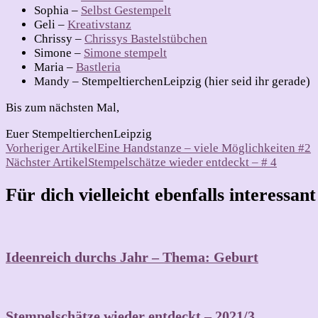
Sophia –
Selbst Gestempelt
Geli –
Kreativstanz
Chrissy –
Chrissys Bastelstübchen
Simone –
Simone stempelt
Maria –
Bastleria
Mandy – StempeltierchenLeipzig (hier seid ihr gerade)
Bis zum nächsten Mal,
Euer StempeltierchenLeipzig
Beitragsnavigation
Vorheriger Artikel
Eine Handstanze – viele Möglichkeiten #2
Nächster Artikel
Stempelschätze wieder entdeckt – # 4
Für dich vielleicht ebenfalls interessan
Ideenreich durchs Jahr – Thema: Geburt
Stempelschätze wieder entdeckt – 2021/3