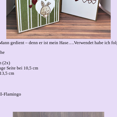
r Mann gedient – denn er ist mein Hase….
Verwendet habe ich fo
che
m (2x)
nge Seite bei 10,5 cm
 13,5 cm
ll-Flamingo