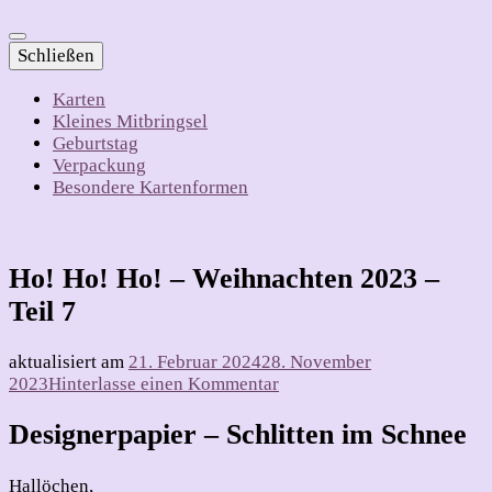
Schließen
Karten
Kleines Mitbringsel
Geburtstag
Verpackung
Besondere Kartenformen
Ho! Ho! Ho! – Weihnachten 2023 –
Teil 7
aktualisiert am
21. Februar 2024
28. November
zu
2023
Hinterlasse einen Kommentar
Ho!
Ho!
Designerpapier – Schlitten im Schnee
Ho!
–
Hallöchen,