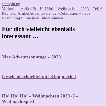
stampin up
Beitragsnavigation
Vorheriger Artikel
Ho! Ho! Ho! – Weihnachten 2023 – Teil 6
Nächster Artikel
Adventskalender-Dekoration – neue
Gestaltung für meinen Bilderrahmen
Für dich vielleicht ebenfalls
interessant …
Vier-Adventssonntage – 2023
Geschenkschachtel mit Klappdeckel
Ho! Ho! Ho! – Weihnachten 2020 /3 –
Weihnachtspost