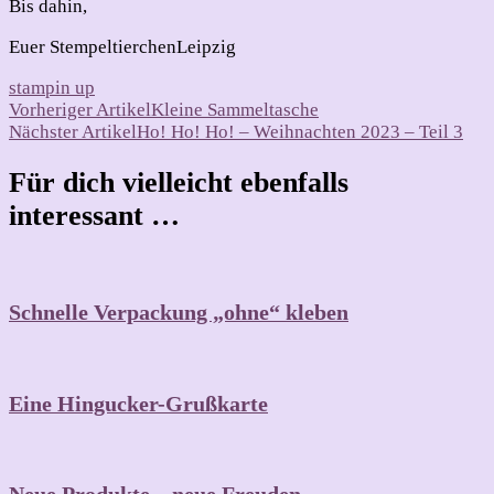
Bis dahin,
Euer StempeltierchenLeipzig
stampin up
Beitragsnavigation
Vorheriger Artikel
Kleine Sammeltasche
Nächster Artikel
Ho! Ho! Ho! – Weihnachten 2023 – Teil 3
Für dich vielleicht ebenfalls
interessant …
Schnelle Verpackung „ohne“ kleben
Eine Hingucker-Grußkarte