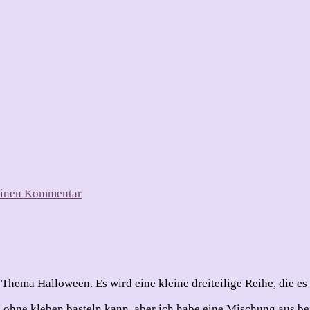
zu
 einen Kommentar
Halloween-
Mini-
Serie
–
2024-
2
 Thema Halloween. Es wird eine kleine dreiteilige Reihe, die es
ch ohne kleben basteln kann, aber ich habe eine Mischung aus be