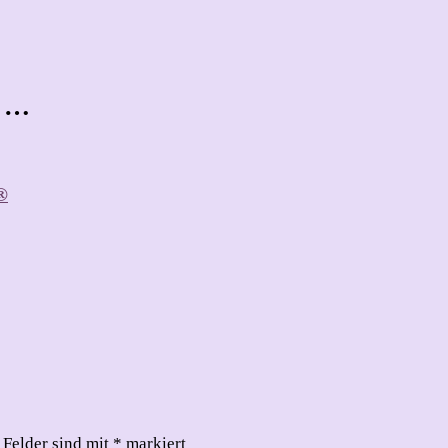
t …
®
 Felder sind mit
*
markiert