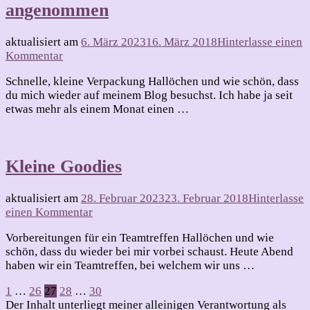
angenommen
aktualisiert am
6. März 2023
16. März 2018
Hinterlasse einen
zu
Kommentar
Challenge
Schnelle, kleine Verpackung Hallöchen und wie schön, dass
–
du mich wieder auf meinem Blog besuchst. Ich habe ja seit
Herausforderung
etwas mehr als einem Monat einen …
angenommen
Kleine Goodies
aktualisiert am
28. Februar 2023
23. Februar 2018
Hinterlasse
zu
einen Kommentar
Kleine
Vorbereitungen für ein Teamtreffen Hallöchen und wie
Goodies
schön, dass du wieder bei mir vorbei schaust. Heute Abend
haben wir ein Teamtreffen, bei welchem wir uns …
Seitennummerierung
Seite
Seite
Seite
Seite
Seite
1
…
26
27
28
…
30
Der Inhalt unterliegt meiner alleinigen Verantwortung als