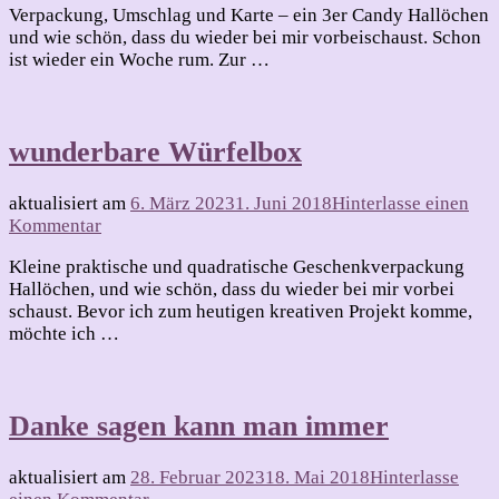
Verpackung, Umschlag und Karte – ein 3er Candy Hallöchen
Challenge
und wie schön, dass du wieder bei mir vorbeischaust. Schon
ist wieder ein Woche rum. Zur …
wunderbare Würfelbox
aktualisiert am
6. März 2023
1. Juni 2018
Hinterlasse einen
zu
Kommentar
wunderbare
Kleine praktische und quadratische Geschenkverpackung
Würfelbox
Hallöchen, und wie schön, dass du wieder bei mir vorbei
schaust. Bevor ich zum heutigen kreativen Projekt komme,
möchte ich …
Danke sagen kann man immer
aktualisiert am
28. Februar 2023
18. Mai 2018
Hinterlasse
zu