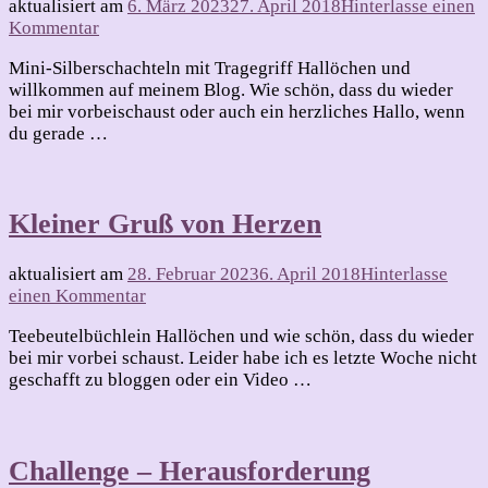
aktualisiert am
6. März 2023
27. April 2018
Hinterlasse einen
zu
Kommentar
Bloghop
Mini-Silberschachteln mit Tragegriff Hallöchen und
mit
willkommen auf meinem Blog. Wie schön, dass du wieder
Herz
bei mir vorbeischaust oder auch ein herzliches Hallo, wenn
du gerade …
Kleiner Gruß von Herzen
aktualisiert am
28. Februar 2023
6. April 2018
Hinterlasse
zu
einen Kommentar
Kleiner
Teebeutelbüchlein Hallöchen und wie schön, dass du wieder
Gruß
bei mir vorbei schaust. Leider habe ich es letzte Woche nicht
von
geschafft zu bloggen oder ein Video …
Herzen
Challenge – Herausforderung