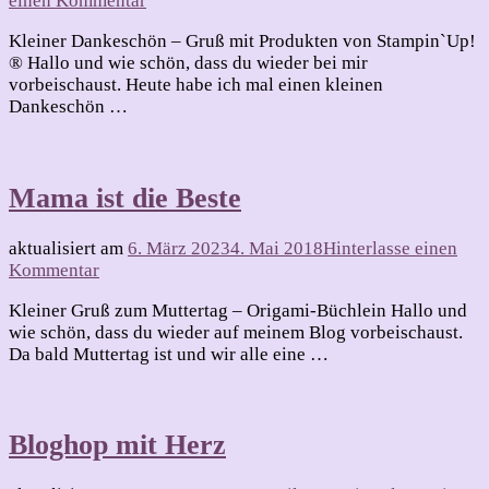
einen Kommentar
Danke
Kleiner Dankeschön – Gruß mit Produkten von Stampin`Up!
sagen
® Hallo und wie schön, dass du wieder bei mir
kann
vorbeischaust. Heute habe ich mal einen kleinen
man
Dankeschön …
immer
Mama ist die Beste
aktualisiert am
6. März 2023
4. Mai 2018
Hinterlasse einen
zu
Kommentar
Mama
Kleiner Gruß zum Muttertag – Origami-Büchlein Hallo und
ist
wie schön, dass du wieder auf meinem Blog vorbeischaust.
die
Da bald Muttertag ist und wir alle eine …
Beste
Bloghop mit Herz