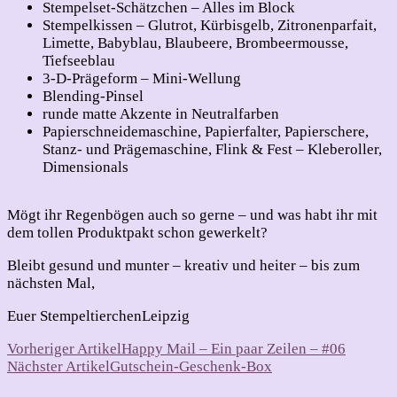
Stempelset-Schätzchen – Alles im Block
Stempelkissen – Glutrot, Kürbisgelb, Zitronenparfait,
Limette, Babyblau, Blaubeere, Brombeermousse,
Tiefseeblau
3-D-Prägeform – Mini-Wellung
Blending-Pinsel
runde matte Akzente in Neutralfarben
Papierschneidemaschine, Papierfalter, Papierschere,
Stanz- und Prägemaschine, Flink & Fest – Kleberoller,
Dimensionals
Mögt ihr Regenbögen auch so gerne – und was habt ihr mit
dem tollen Produktpakt schon gewerkelt?
Bleibt gesund und munter – kreativ und heiter – bis zum
nächsten Mal,
Euer StempeltierchenLeipzig
Beitragsnavigation
Vorheriger Artikel
Happy Mail – Ein paar Zeilen – #06
Nächster Artikel
Gutschein-Geschenk-Box