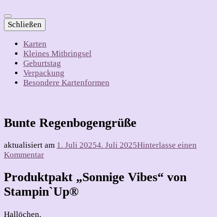
Schließen
Karten
Kleines Mitbringsel
Geburtstag
Verpackung
Besondere Kartenformen
Bunte Regenbogengrüße
aktualisiert am
1. Juli 2025
4. Juli 2025
Hinterlasse einen
zu
Kommentar
Bunte
Regenbogengrüße
Produktpakt „Sonnige Vibes“ von
Stampin`Up®
Hallöchen,